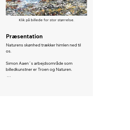
Klik på billede for stor størrelse.
Præsentation
Naturens skønhed trækker himlen ned til 
os.

Simon Aaen´s arbejdsområde som 
billedkunstner er Troen og Naturen.

Han har udsmykket flere kirker og 
sognegårde, og er dermed en af landets 
kendte kirkekunstnere.

Hans værker er solidt gennemarbejdet og 
udstråler en stor indleven i naturens stærke 
undtryk. 
