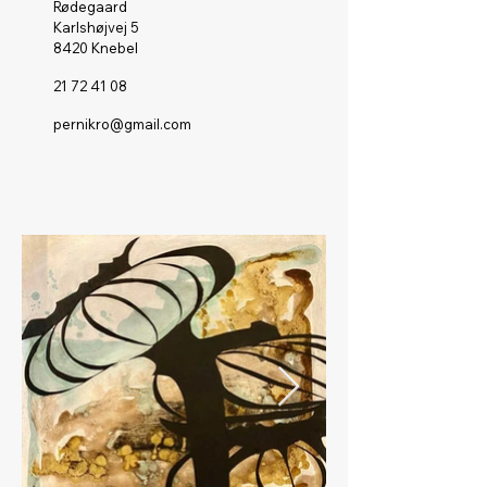
Rødegaard
Karlshøjvej 5
8420 Knebel
21 72 41 08
pernikro@gmail.com