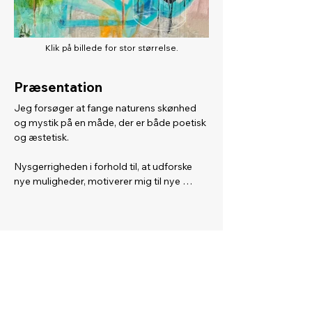
Klik på billede for stor størrelse.
Præsentation
Jeg forsøger at fange naturens skønhed 
og mystik på en måde, der er både poetisk 
og æstetisk. 

Nysgerrigheden i forhold til, at udforske 
nye muligheder, motiverer mig til nye 
værker. Det betyder også, at mit udtryk er 
varieret, dog med en vis genkendelighed af 
mit personlige udtryk.

Når jeg maler er jeg ofte optaget af 
spændende kompositioner mellem det 
abstrakte, figurative og grafiske udtryk. Her 
spiller indtryk fra naturen en væsentlig rolle 