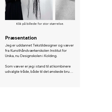
Klik på billede for stor størrelse.
Præsentation
Jeg er uddannet Tekstildesigner og væver 
fra Kunsthåndværkerskolen Institut for 
Unika, nu Designskolen i Kolding.

Som væver er jeg i stand til at kombinere 
udvalgte tråde, både til det ønskede brug 
og funktion, samt samtidig skabe et 
æstetisk udtryk.

Jeg arbejder med vævede tekstiler, der er 
er vævet i baner og flader og bliver vævet 
med indsnit og åbne linier, så de 
efterfølgende kan formes og udstilles 