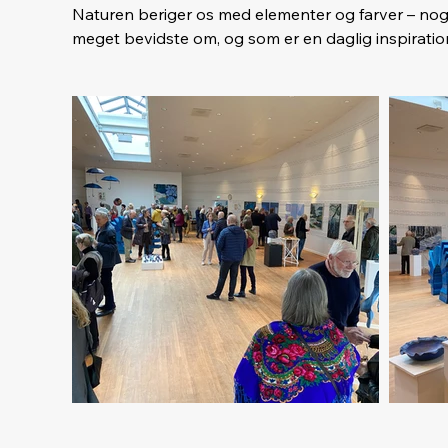
Naturen beriger os med elementer og farver – nog
meget bevidste om, og som er en daglig inspiration
farvepalette. Skumringens time, hvor hav og himme
hvor grænserne flyder i BLÅ nuancer. Timen lige ef
bliver mørkt, tusmørke, hverken dag eller nat, men
BLÅ er ikke kun er en farve. Farven betegner ogs
kunstnere gennem tiden har forsøgt at indfange.

BLÅ bliver ofte forbundet med noget åndeligt, no
og er ikke mindst hemmelighedens farve – som hi
under os.

BLÅ lader os rette blikket langt ud mod noget uende
BLÅ siges også at kunne stimulere underbevidsthed
Lad dig forføre af kunst med udgangspunkt i de BL