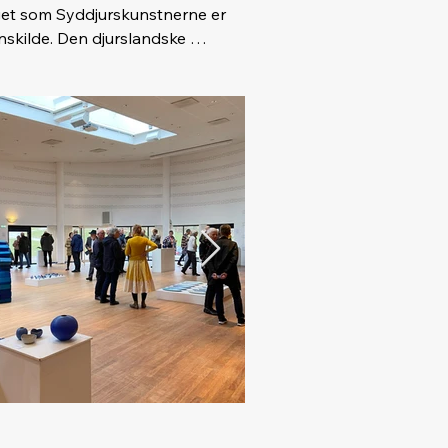
et som Syddjurskunstnerne er 
skilde. Den djurslandske 
l flyder sammen og bliver et, og 
ter solnedgang og lige inden det 
 tiden hvor magien opstår.

å en stemning, som mange 
get drømmende eller melankolsk 
mmelen over os og som havet 
ligt.

en og intuitionen hos os. 

Å nuancer. 
