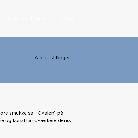
UDSTILLINGER
More
Alle udstillinger
store smukke sal ”Ovalen” på 
ere og kunsthåndværkere deres 