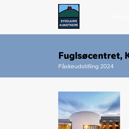
FORSI
Fuglsøcentret, 
Påskeudstilling 2024