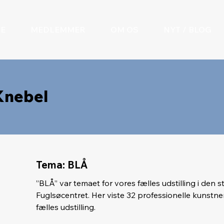
DE
MEDLEMMER
OM OS
NYT / BLOG
Knebel
Tema: BLÅ
”BLÅ” var temaet for vores fælles udstilling i den 
Fuglsøcentret. Her viste 32 professionelle kunstn
fælles udstilling.
