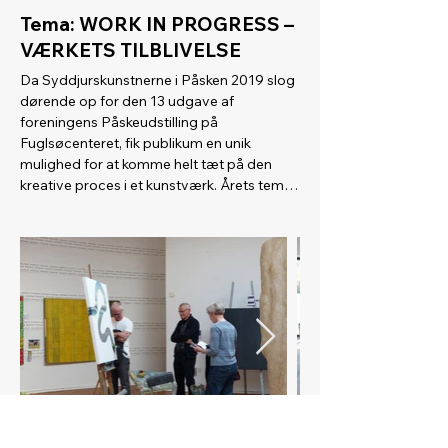
Tema: WORK IN PROGRESS –
VÆRKETS TILBLIVELSE
Da Syddjurskunstnerne i Påsken 2019 slog 
dørende op for den 13 udgave af 
foreningens Påskeudstilling på 
Fuglsøcenteret, fik publikum en unik 
mulighed for at komme helt tæt på den 
kreative proces i et kunstværk. Årets tema 
”Work in progress – værkets tilblivelse” tog 
nemlig de besøgende med ind der hvor 
kunsten skabes.

Hvilke tanker ligger der bag kunsten? 
Hvordan bliver et kunstværk til? Hvordan 
kommer en kunstner fra idé til færdigt 
værk? Hvorfor ser kunsten ud som den 
gør?

På udstillingen ”Work in progress – værkets 
tilblivelse” kunne man blive meget klogere 