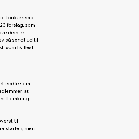
go-konkurrence 
23 forslag, som 
give dem en 
v så sendt ud til 
, som fik flest 
 Det endte som 
edlemmer, at 
undt omkring. 
erst til 
ra starten, men 