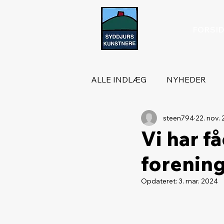
FORSI
ALLE INDLÆG
NYHEDER
steen794
22. nov.
Vi har få
forenin
Opdateret:
3. mar. 2024