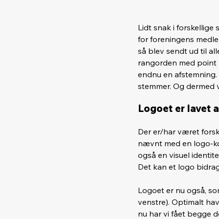
Lidt snak i forskelli
for foreningens medlem
så blev sendt ud til 
rangorden med point 1-
endnu en afstemning. I
stemmer. Og dermed v
Logoet er lavet 
Der er/har været forske
nævnt med en logo-kon
også en visuel identit
Det kan et logo bidrage
Logoet er nu også, som
venstre). Optimalt ha
nu har vi fået begge de