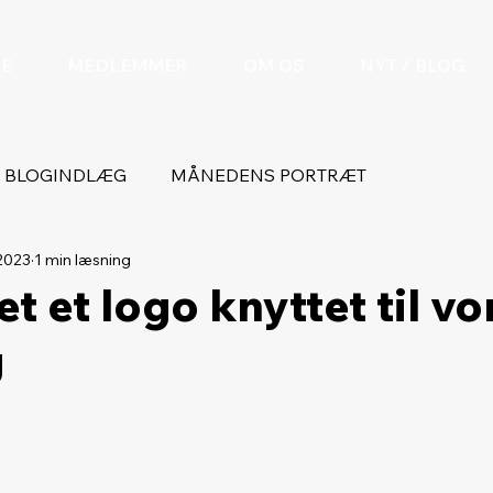
DE
MEDLEMMER
OM OS
NYT / BLOG
BLOGINDLÆG
MÅNEDENS PORTRÆT
 2023
1 min læsning
et et logo knyttet til vo
g