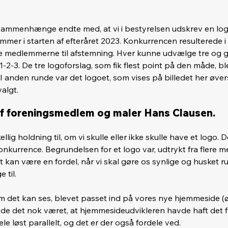
ge sammenhænge endte med, at vi i bestyrelsen udskrev en lo
mer i starten af efteråret 2023. Konkurrencen resulterede i 
alle medlemmerne til afstemning. Hver kunne udvælge tre og 
2-3. De tre logoforslag, som fik flest point på den måde, ble
 anden runde var det logoet, som vises på billedet her øverst
algt. 
af foreningsmedlem og maler Hans Clausen.
llig holdning til, om vi skulle eller ikke skulle have et logo.
kurrence. Begrundelsen for et logo var, udtrykt fra flere m
et kan være en fordel, når vi skal gøre os synlige og husket r
 til.
 det kan ses, blevet passet ind på vores nye hjemmeside (øv
vde det nok været, at hjemmesideudvikleren havde haft det f
le løst parallelt, og det er der også fordele ved. 